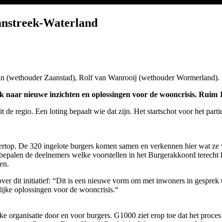
anstreek-Waterland
 Laan (wethouder Zaanstad), Rolf van Wanrooij (wethouder Wormerland).
 naar nieuwe inzichten en oplossingen voor de wooncrisis. Ruim 1
 regio. Een loting bepaalt wie dat zijn. Het startschot voor het parti
gertop. De 320 ingelote burgers komen samen en verkennen hier wat ze
 bepalen de deelnemers welke voorstellen in het Burgerakkoord terech
en.
r dit initiatief: “Dit is een nieuwe vorm om met inwoners in gesprek t
ijke oplossingen voor de wooncrisis.“
 organisatie door en voor burgers. G1000 ziet erop toe dat het proces