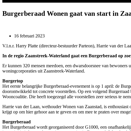
Burgerberaad Wonen gaat van start in Za
16 februari 2023
V.l.n.r. Harry Platte (directeur-bestuurder Parteon), Harrie van der
In de regio Zaanstreek-Waterland gaat een Burgerberaad op zoek
Er kunnen 320 mensen meedoen, een dwarsdoorsnee van bewoners uit de
woningcorporaties uit Zaanstreek-Waterland.
Burgertop
Het eerste belangrijke Burgerberaad-evenement is op 1 april: de Bur
doorontwikkeld tot concrete voorstellen. Op een volgend Burgerraad
Wooncoalitie. Die heeft toegezegd alle voorstellen zeer serieus te nem
Harrie van der Laan, wethouder Wonen van Zaanstad, is enthousiast ove
krijgt op om hier gehoor aan te geven en om mee te praten over mogel
Burgerberaad
Het Burgerberaad wordt georganiseerd door G1000, een onafhankelijke