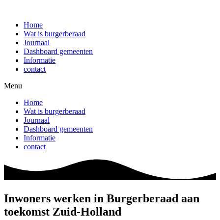
Ga
naar
Home
de
Wat is burgerberaad
inhoud
Journaal
Dashboard gemeenten
Informatie
contact
Menu
Home
Wat is burgerberaad
Journaal
Dashboard gemeenten
Informatie
contact
Inwoners werken in Burgerberaad aan
toekomst Zuid-Holland